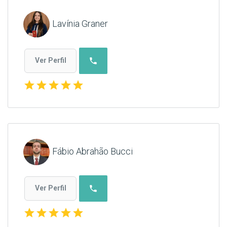
Lavínia Graner
phone
Ver Perfil
star
star
star
star
star
Fábio Abrahão Bucci
phone
Ver Perfil
star
star
star
star
star