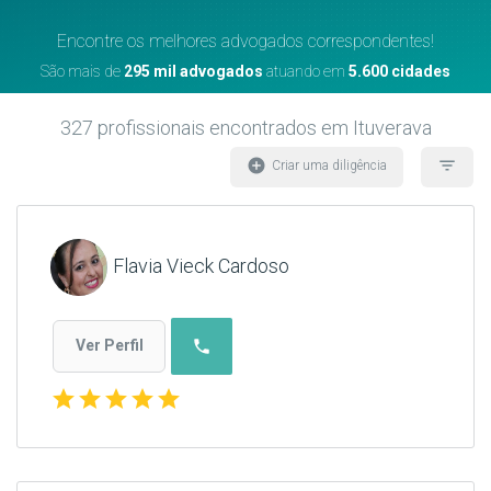
Encontre os melhores advogados correspondentes!
São mais de
295 mil advogados
atuando em
5.600 cidades
327
profissionais encontrados
em Ituverava
add_circle
filter_list
Criar uma diligência
Flavia Vieck Cardoso
phone
Ver Perfil
star
star
star
star
star