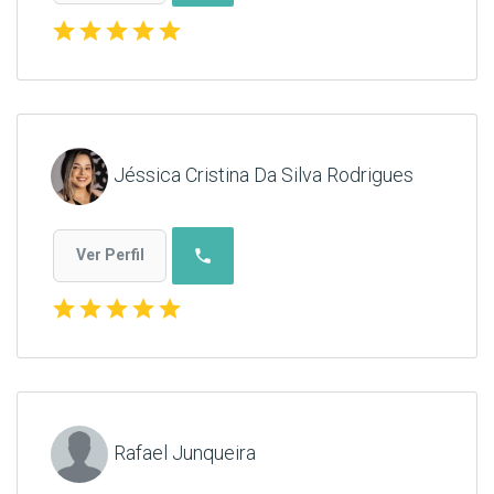
star
star
star
star
star
Jéssica Cristina Da Silva Rodrigues
phone
Ver Perfil
star
star
star
star
star
Rafael Junqueira