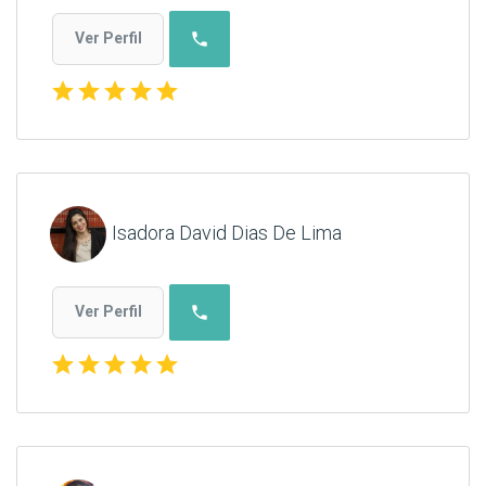
phone
Ver Perfil
star
star
star
star
star
Isadora David Dias De Lima
phone
Ver Perfil
star
star
star
star
star