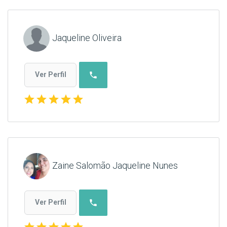
Jaqueline Oliveira
phone
Ver Perfil
star
star
star
star
star
Zaine Salomão Jaqueline Nunes
phone
Ver Perfil
star
star
star
star
star