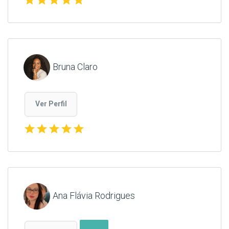
Bruna Claro
Ver Perfil
star
star
star
star
star
Ana Flávia Rodrigues