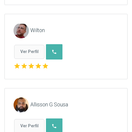
Wilton
phone
Ver Perfil
star
star
star
star
star
Allisson G Sousa
phone
Ver Perfil