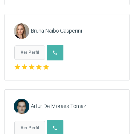
Bruna Naibo Gasperini
phone
Ver Perfil
star
star
star
star
star
Artur De Moraes Tomaz
phone
Ver Perfil