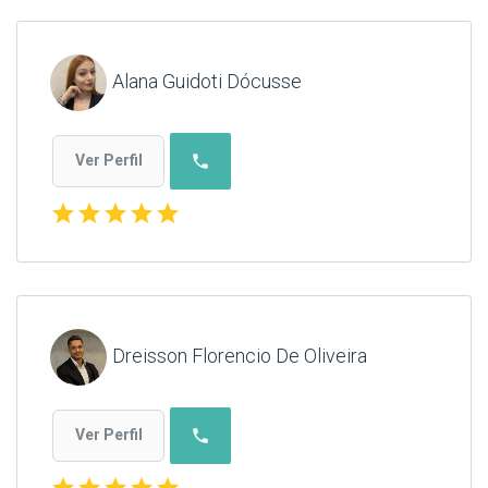
Alana Guidoti Dócusse
phone
Ver Perfil
star
star
star
star
star
Dreisson Florencio De Oliveira
phone
Ver Perfil
star
star
star
star
star