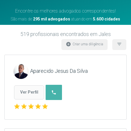
Encontre os melhores advogados correspondentes!
São mais de
295 mil advogados
atuando em
5.600 cidades
519
profissionais encontrados
em Jales
add_circle
filter_list
Criar uma diligência
Aparecido Jesus Da Silva
phone
Ver Perfil
star
star
star
star
star