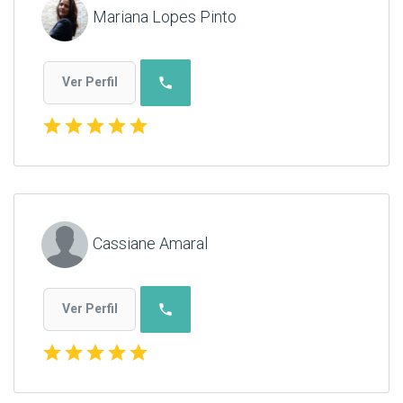
Mariana Lopes Pinto
phone
Ver Perfil
star
star
star
star
star
Cassiane Amaral
phone
Ver Perfil
star
star
star
star
star