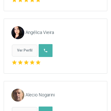
Angélica Vieira
phone
Ver Perfil
star
star
star
star
star
Alecio Nogarini