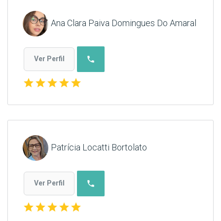
Ana Clara Paiva Domingues Do Amaral
phone
Ver Perfil
star
star
star
star
star
Patrícia Locatti Bortolato
phone
Ver Perfil
star
star
star
star
star