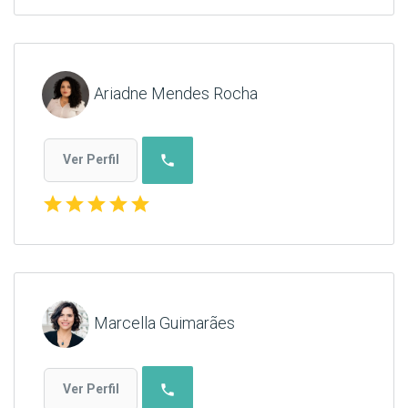
Ariadne Mendes Rocha
phone
Ver Perfil
star
star
star
star
star
Marcella Guimarães
phone
Ver Perfil