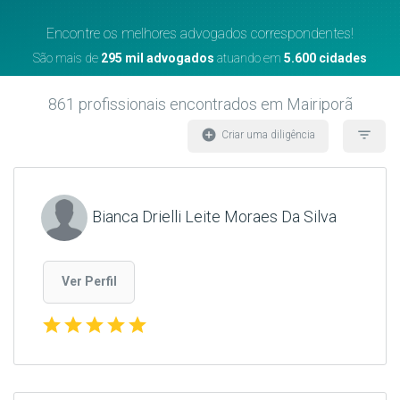
Encontre os melhores advogados correspondentes!
São mais de
295 mil advogados
atuando em
5.600 cidades
861
profissionais encontrados
em Mairiporã
add_circle
filter_list
Criar uma diligência
Bianca Drielli Leite Moraes Da Silva
Ver Perfil
star
star
star
star
star