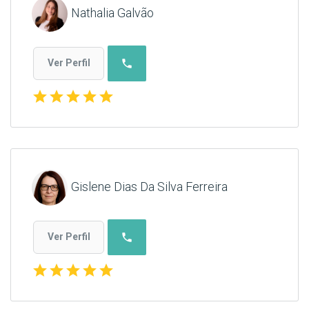
Nathalia Galvão
phone
Ver Perfil
star
star
star
star
star
Gislene Dias Da Silva Ferreira
phone
Ver Perfil
star
star
star
star
star