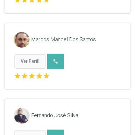
Marcos Manoel Dos Santos
phone
Ver Perfil
star
star
star
star
star
Fernando José Silva