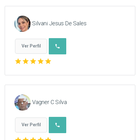
Silvani Jesus De Sales
phone
Ver Perfil
star
star
star
star
star
Vagner C Silva
phone
Ver Perfil
star
star
star
star
star