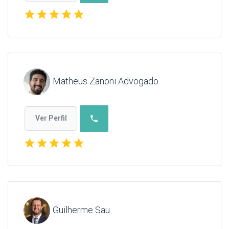
star
star
star
star
star
Matheus Zanoni Advogado
phone
Ver Perfil
star
star
star
star
star
Guilherme Sau