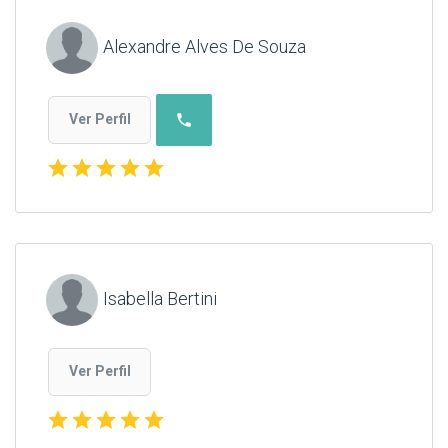
Alexandre Alves De Souza
phone
Ver Perfil
star
star
star
star
star
Isabella Bertini
Ver Perfil
star
star
star
star
star