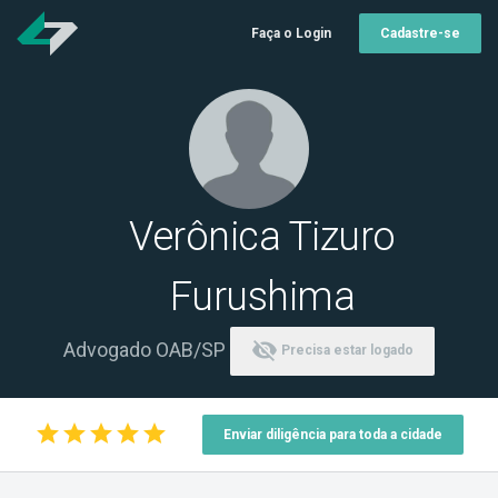
Faça o Login
Cadastre-se
Verônica Tizuro
Furushima
visibility_off
Advogado OAB/SP
Precisa estar logado
star
star
star
star
star
Enviar diligência para toda a cidade