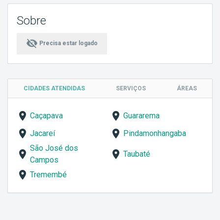
Sobre
visibility_off
Precisa estar logado
CIDADES ATENDIDAS
SERVIÇOS
ÁREAS
Caçapava
Guararema
Jacareí
Pindamonhangaba
São José dos
Taubaté
Campos
Tremembé