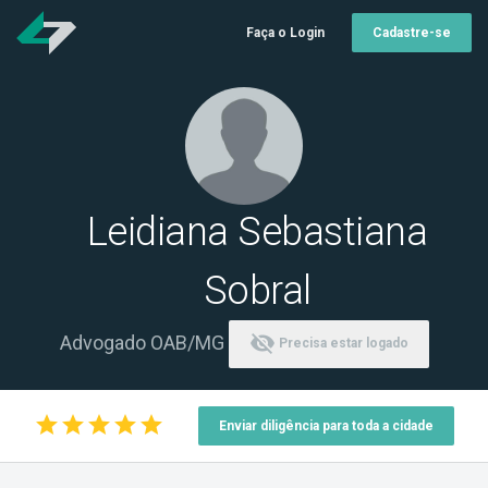
Faça o Login
Cadastre-se
Leidiana Sebastiana
Sobral
visibility_off
Advogado OAB/MG
Precisa estar logado
star
star
star
star
star
Enviar diligência para toda a cidade