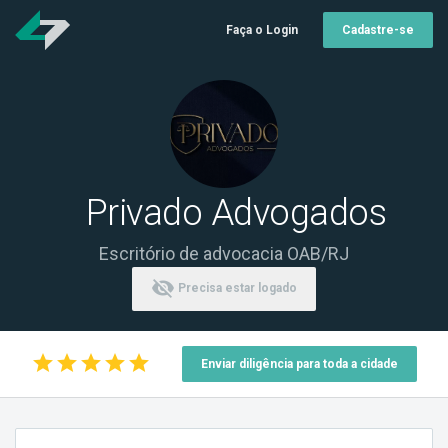
Faça o Login
Cadastre-se
Privado Advogados
Escritório de advocacia OAB/RJ
visibility_off
Precisa estar logado
star
star
star
star
star
Enviar diligência para toda a cidade