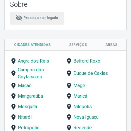
Sobre
visibility_off
Precisa estar logado
CIDADES ATENDIDAS
SERVIÇOS
ÁREAS
Angra dos Reis
Belford Roxo
Campos dos
Duque de Caxias
Goytacazes
Macaé
Magé
Mangaratiba
Maricá
Mesquita
Nilópolis
Niterói
Nova Iguaçu
Petrópolis
Resende