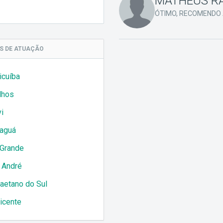
MATHEUS RA
ÓTIMO, RECOMENDO
AS
DE ATUAÇÃO
icuíba
lhos
i
aguá
 Grande
 André
aetano do Sul
icente