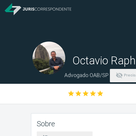
Octavio Raph
visibility_off
Advogado OAB/SP
Precisa
star
star
star
star
star
Sobre