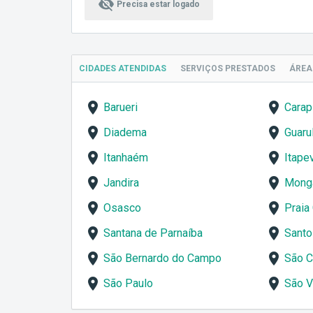
visibility_off
Precisa estar logado
CIDADES ATENDIDAS
SERVIÇOS
PRESTADOS
ÁRE
Barueri
Carap
Diadema
Guaru
Itanhaém
Itapev
Jandira
Mong
Osasco
Praia
Santana de Parnaíba
Santo
São Bernardo do Campo
São C
São Paulo
São V