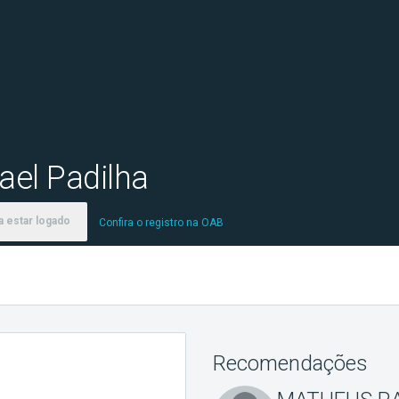
ael Padilha
 estar logado
Confira o registro na OAB
Recomendações