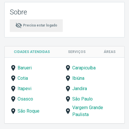
Sobre
visibility_off
Precisa estar logado
CIDADES ATENDIDAS
SERVIÇOS
ÁREAS
Barueri
Carapicuíba
Cotia
Ibiúna
Itapevi
Jandira
Osasco
São Paulo
Vargem Grande
São Roque
Paulista