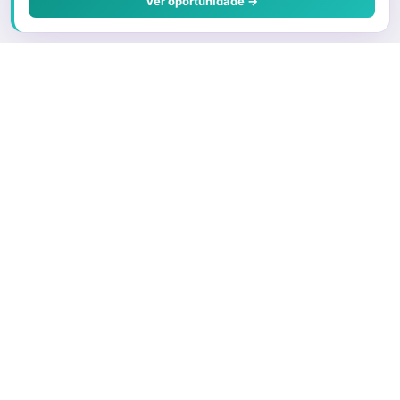
Ver oportunidade →
Sobre o Juris
Quem Somos
Faça parte
Preços e Planos
O que é um Correspondente
Porque ser um advogado correspondente