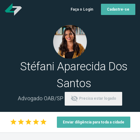
Faça o Login
Cadastre-se
Stéfani Aparecida Dos
Santos
visibility_off
Advogado OAB/SP
Precisa estar logado
star
star
star
star
star
Enviar diligência para toda a cidade