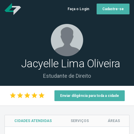
Faça o Login
Cadastre-se
Jacyelle Lima Oliveira
Estudante de Direito
star
star
star
star
star
Enviar diligência para toda a cidade
CIDADES ATENDIDAS
SERVIÇOS
ÁREAS