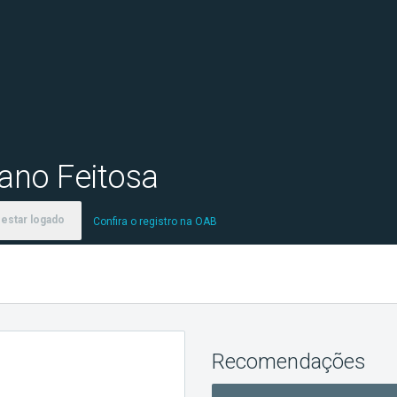
iano Feitosa
estar logado
Confira o registro na OAB
Recomendações