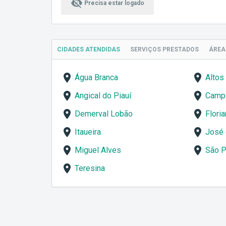
visibility_off
Precisa estar logado
CIDADES ATENDIDAS
SERVIÇOS
PRESTADOS
ÁRE
Água Branca
Altos
Angical do Piauí
Camp
Demerval Lobão
Flori
Itaueira
José 
Miguel Alves
São P
Teresina