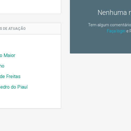
Nenhuma r
Tem algum comentário 
AS
DE ATUAÇÃO
Faça login
e 
o Maior
ano
de Freitas
edro do Piauí