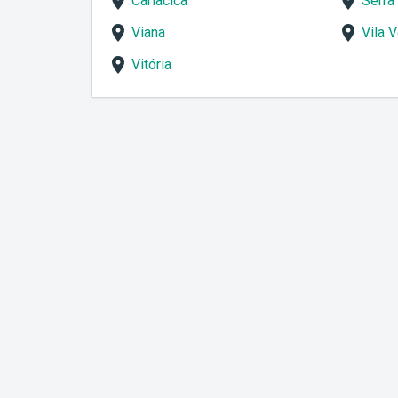
Cariacica
Serra
Viana
Vila V
Vitória