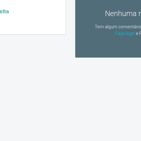
elha
Nenhuma r
Tem algum comentário 
Faça login
e 