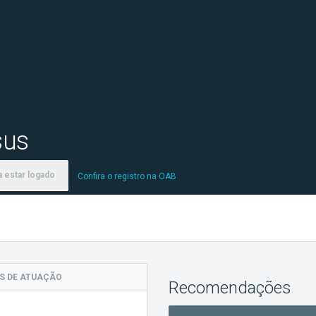
sus
 estar logado
Confira o registro na OAB
AS
DE ATUAÇÃO
Recomendações