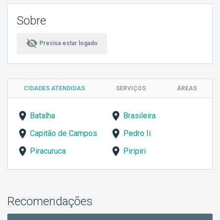
Sobre
visibility_off
Precisa estar logado
CIDADES ATENDIDAS
SERVIÇOS
ÁREAS
Batalha
Brasileira
Capitão de Campos
Pedro Ii
Piracuruca
Piripiri
Recomendações