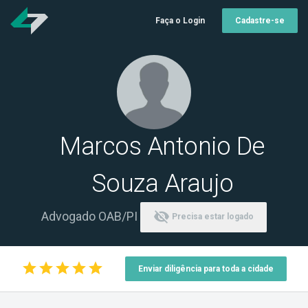
Faça o Login
Cadastre-se
Marcos Antonio De
Souza Araujo
visibility_off
Advogado OAB/PI
Precisa estar logado
star
star
star
star
star
Enviar diligência para toda a cidade