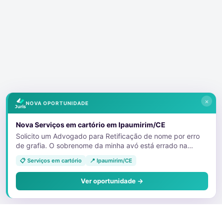
×
NOVA OPORTUNIDADE
Nova Serviços em cartório em Ipaumirim/CE
Solicito um Advogado para Retificação de nome por erro
de grafia. O sobrenome da minha avó está errado na
certidão de nascimento da minha tia. E devido a isso, ela
📋 Serviços em cartório
📍 Ipaumirim/CE
não está conseguindo emitir as vias dos documentos que
foram furtados. 11992613079
Ver oportunidade →