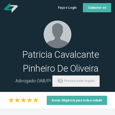
Faça o Login
Cadastre-se
Patricia Cavalcante
Pinheiro De Oliveira
visibility_off
Advogado OAB/PI
Precisa estar logado
star
star
star
star
star
Enviar diligência para toda a cidade