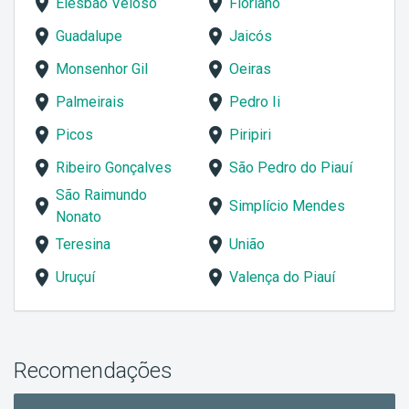
Elesbão Veloso
Floriano
Guadalupe
Jaicós
Monsenhor Gil
Oeiras
Palmeirais
Pedro Ii
Picos
Piripiri
Ribeiro Gonçalves
São Pedro do Piauí
São Raimundo
Simplício Mendes
Nonato
Teresina
União
Uruçuí
Valença do Piauí
Recomendações