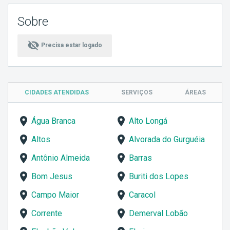
Sobre
visibility_off
Precisa estar logado
CIDADES ATENDIDAS
SERVIÇOS
ÁREAS
Água Branca
Alto Longá
Altos
Alvorada do Gurguéia
Antônio Almeida
Barras
Bom Jesus
Buriti dos Lopes
Campo Maior
Caracol
Corrente
Demerval Lobão