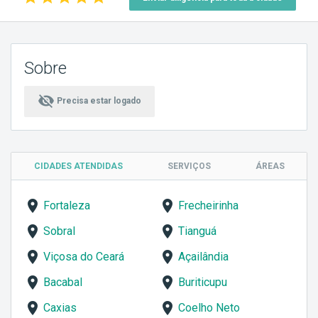
Sobre
visibility_off
Precisa estar logado
CIDADES ATENDIDAS
SERVIÇOS
ÁREAS
Fortaleza
Frecheirinha
Sobral
Tianguá
Viçosa do Ceará
Açailândia
Bacabal
Buriticupu
Caxias
Coelho Neto