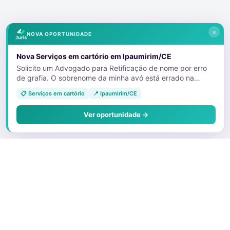
×
NOVA OPORTUNIDADE
Nova Serviços em cartório em Ipaumirim/CE
Solicito um Advogado para Retificação de nome por erro
de grafia. O sobrenome da minha avó está errado na
certidão de nascimento da minha tia. E devido a isso, ela
📋 Serviços em cartório
📍 Ipaumirim/CE
não está conseguindo emitir as vias dos documentos que
foram furtados. 11992613079
Ver oportunidade →