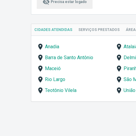
visibility_off
Precisa estar logado
CIDADES ATENDIDAS
SERVIÇOS
PRESTADOS
ÁRE
Anadia
Atalai
Barra de Santo Antônio
Delmi
Maceió
Piran
Rio Largo
São M
Teotônio Vilela
União