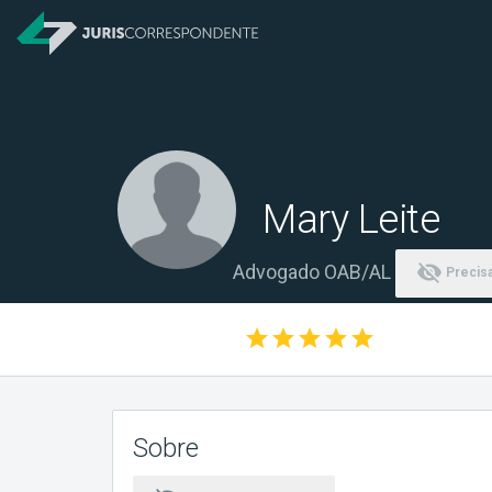
Mary Leite
visibility_off
Advogado OAB/AL
Precisa
star
star
star
star
star
Sobre