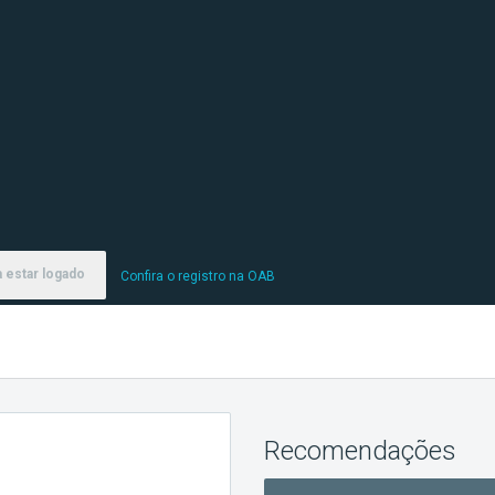
 estar logado
Confira o registro na OAB
Recomendações