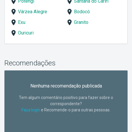
Potengi
Santana do Cariri
Várzea Alegre
Bodocó
Exu
Granito
Ouricuri
Recomendações
Nenhuma recomendação publicada
Tem algum comentário positivo para fazer sobre o
correspondente?
Faça login
e Recomende-o para outras pessoas.