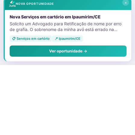
×
NOVA OPORTUNIDADE
Nova Serviços em cartório em Ipaumirim/CE
Solicito um Advogado para Retificação de nome por erro
de grafia. O sobrenome da minha avó está errado na
certidão de nascimento da minha tia. E devido a isso, ela
📋 Serviços em cartório
📍 Ipaumirim/CE
não está conseguindo emitir as vias dos documentos que
foram furtados. 11992613079
Ver oportunidade →
Sobre o Juris