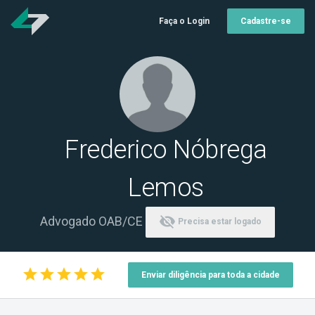
Faça o Login
Cadastre-se
Frederico Nóbrega
Lemos
visibility_off
Advogado OAB/CE
Precisa estar logado
star
star
star
star
star
Enviar diligência para toda a cidade