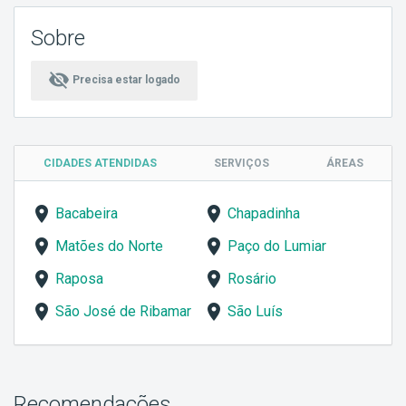
Sobre
visibility_off
Precisa estar logado
CIDADES ATENDIDAS
SERVIÇOS
ÁREAS
Bacabeira
Chapadinha
Matões do Norte
Paço do Lumiar
Raposa
Rosário
São José de Ribamar
São Luís
Recomendações