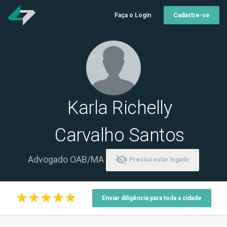
Faça o Login
Cadastre-se
Karla Richelly
Carvalho Santos
visibility_off
Advogado OAB/MA
Precisa estar logado
star
star
star
star
star
Enviar diligência para toda a cidade