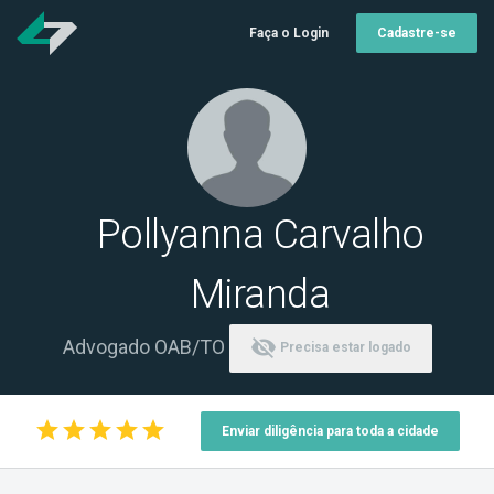
Faça o Login
Cadastre-se
Pollyanna Carvalho
Miranda
visibility_off
Advogado OAB/TO
Precisa estar logado
star
star
star
star
star
Enviar diligência para toda a cidade