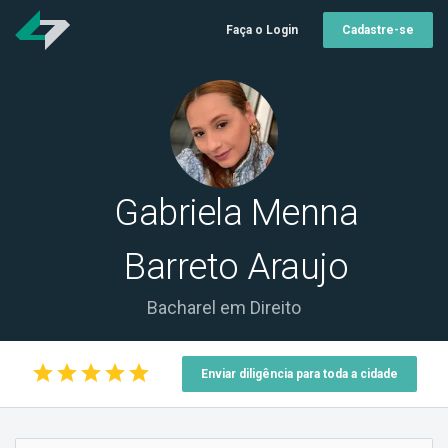
Faça o Login
Cadastre-se
Gabriela Menna
Barreto Araujo
Bacharel em Direito
star
star
star
star
star
Enviar diligência para toda a cidade