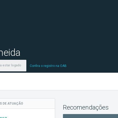
meida
a estar logado
Confira o registro na OAB
AS
DE ATUAÇÃO
Recomendações