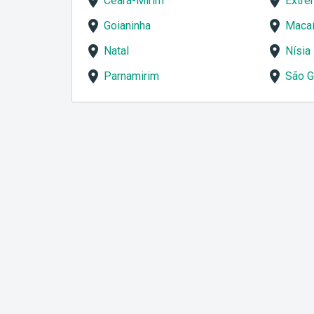
Ceará-Mirim
Extr
Goianinha
Maca
Natal
Nísia
Parnamirim
São G