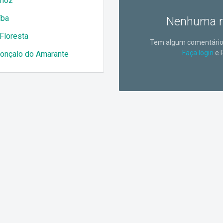
emoz
íba
Nenhuma r
 Floresta
Tem algum comentário 
Faça login
e 
onçalo do Amarante