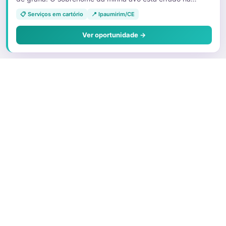
certidão de nascimento da minha tia. E devido a isso, ela
📋 Serviços em cartório
📍 Ipaumirim/CE
não está conseguindo emitir as vias dos documentos que
foram furtados. 11992613079
Ver oportunidade →
Sobre o Juris
Quem Somos
Faça parte
Preços e Planos
O que é um Correspondente
Porque ser um advogado correspondente