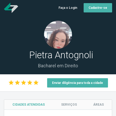
Faça o Login
Cadastre-se
Pietra Antognoli
Bacharel em Direito
star
star
star
star
star
Enviar diligência para toda a cidade
CIDADES ATENDIDAS
SERVIÇOS
ÁREAS