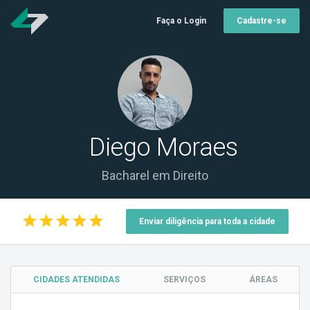
Faça o Login
Cadastre-se
Diego Moraes
Bacharel em Direito
star
star
star
star
star
Enviar diligência para toda a cidade
CIDADES ATENDIDAS
SERVIÇOS
ÁREAS