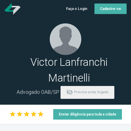
Faça o Login
Cadastre-se
Victor Lanfranchi
Martinelli
visibility_off
Advogado OAB/SP
Precisa estar logado
star
star
star
star
star
Enviar diligência para toda a cidade