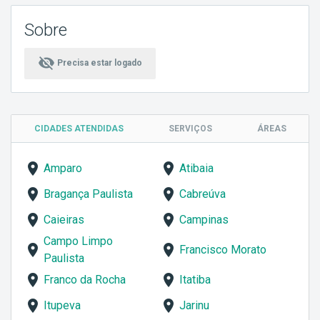
Sobre
visibility_off
Precisa estar logado
CIDADES ATENDIDAS
SERVIÇOS
ÁREAS
Amparo
Atibaia
Bragança Paulista
Cabreúva
Caieiras
Campinas
Campo Limpo
Francisco Morato
Paulista
Franco da Rocha
Itatiba
Itupeva
Jarinu