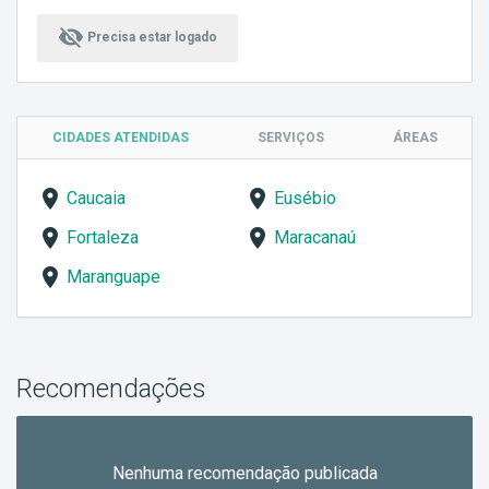
visibility_off
Precisa estar logado
CIDADES ATENDIDAS
SERVIÇOS
ÁREAS
Caucaia
Eusébio
Fortaleza
Maracanaú
Maranguape
Recomendações
Nenhuma recomendação publicada