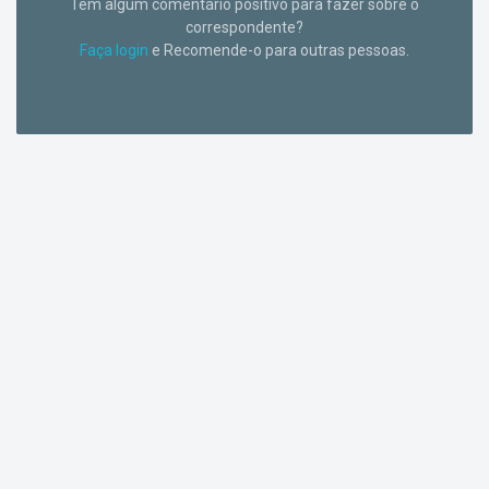
Tem algum comentário positivo para fazer sobre o
correspondente?
Faça login
e Recomende-o para outras pessoas.