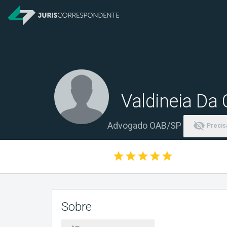
Valdineia Da 
visibility_off
Advogado OAB/SP
Precisa
star
star
star
star
star
Sobre