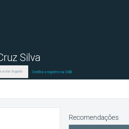
Cruz Silva
 estar logado
Confira o registro na OAB
Recomendações