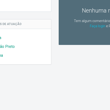
Nenhuma r
Tem algum comentário 
AS
DE ATUAÇÃO
Faça login
e 
a
rão Preto
na