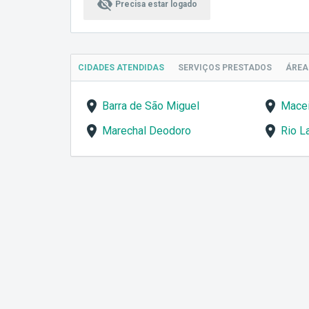
visibility_off
Precisa estar logado
CIDADES ATENDIDAS
SERVIÇOS
PRESTADOS
ÁRE
Barra de São Miguel
Mace
Marechal Deodoro
Rio L