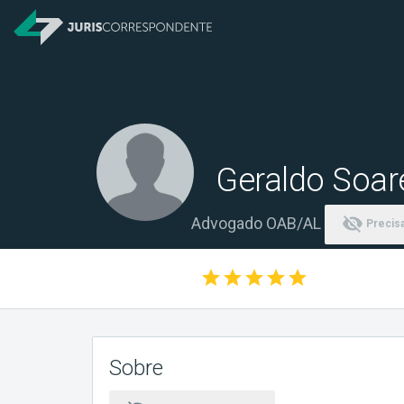
Geraldo Soar
visibility_off
Advogado OAB/AL
Precisa
star
star
star
star
star
Sobre