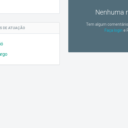
Nenhuma r
Tem algum comentário 
AS
DE ATUAÇÃO
Faça login
e 
ió
argo