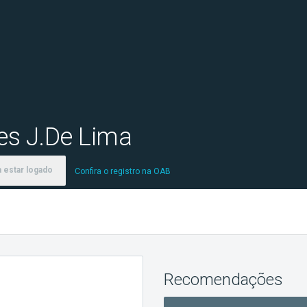
es J.De Lima
 estar logado
Confira o registro na OAB
Recomendações