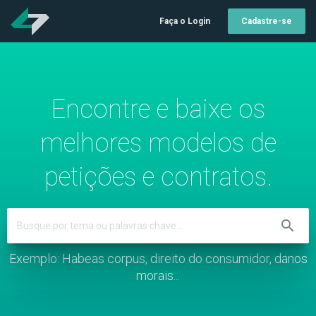
Faça o Login
Cadastre-se
Encontre e baixe os
melhores modelos de
petições e contratos.
search
Exemplo: Habeas corpus, direito do consumidor, danos
morais...