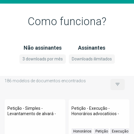
Como funciona?
Não assinantes
Assinantes
3 downloads por mês
Downloads ilimitados
186
modelos de documentos encontrados
filter_list
Petição - Simples -
Petição - Execução -
Levantamento de alvará -
Honorários advocatícios -
 Honorários
 Petição
 Execução