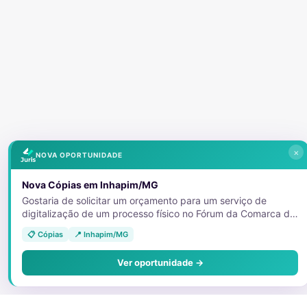
×
NOVA OPORTUNIDADE
Nova Cópias em Inhapim/MG
Gostaria de solicitar um orçamento para um serviço de
digitalização de um processo físico no Fórum da Comarca de
Inhapim. O processo já foi localizado e já está desarquivado,
📋 Cópias
📍 Inhapim/MG
pronto e disponível no balcão da secretaria para consulta.
Trata-se do inventário do meu bisavô. Como o patrimônio
Ver oportunidade →
inventariado era pequeno acredito que o volume total de
páginas deve ser baixo, mas não tenho certeza sobre isso. O
objetivo da cópia é puramente para pesquisa genealógica
familiar. Por isso, preciso da digitalização integral e idêntica