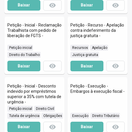
remove_red_eye
remove_red_eye
Baixar
Baixar
Petição - Inicial - Reclamação
Petição - Recurso - Apelação
Trabalhista com pedido de
contra indeferimento da
liberação de FGTS -
justiça gratuita -
 Petição inicial
 Recursos
 Apelação
 Direito do Trabalho
 Justiça gratuita
remove_red_eye
remove_red_eye
Baixar
Baixar
Petição - Inicial - Desconto
Petição - Execução -
indevido por empréstimos
Embargos à execução fiscal -
superior a 35% com tutela de
urgência -
 Petição inicial
 Direito Civil
 Tutela de urgência
 Obrigações
 Execução
 Direito Tributário
remove_red_eye
remove_red_eye
Baixar
Baixar