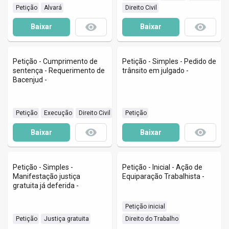
 Petição
 Alvará
 Direito Civil
remove_red_eye
remove_red_eye
Baixar
Baixar
Petição - Cumprimento de
Petição - Simples - Pedido de
sentença - Requerimento de
trânsito em julgado -
Bacenjud -
 Petição
 Execução
 Direito Civil
 Petição
remove_red_eye
remove_red_eye
Baixar
Baixar
Petição - Simples -
Petição - Inicial - Ação de
Manifestação justiça
Equiparação Trabalhista -
gratuita já deferida -
 Petição inicial
 Petição
 Justiça gratuita
 Direito do Trabalho