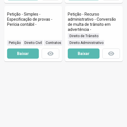
Petição - Simples -
Petição - Recurso
Especificação de provas -
administrativo - Conversão
Perícia contábil -
de multa de trânsito em
advertência -
 Direito de Trânsito
 Petição
 Direito Civil
 Contratos
 Direito Administrativo
remove_red_eye
remove_red_eye
Baixar
Baixar