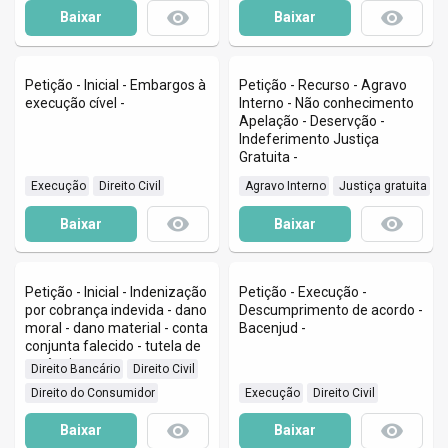
remove_red_eye
remove_red_eye
Baixar
Baixar
Petição - Inicial - Embargos à
Petição - Recurso - Agravo
execução cível -
Interno - Não conhecimento
Apelação - Deservção -
Indeferimento Justiça
Gratuita -
 Execução
 Direito Civil
 Agravo Interno
 Justiça gratuita
remove_red_eye
remove_red_eye
Baixar
Baixar
Petição - Inicial - Indenização
Petição - Execução -
por cobrança indevida - dano
Descumprimento de acordo -
moral - dano material - conta
Bacenjud -
conjunta falecido - tutela de
urgência -
 Direito Bancário
 Direito Civil
 Direito do Consumidor
 Execução
 Direito Civil
remove_red_eye
remove_red_eye
Baixar
Baixar