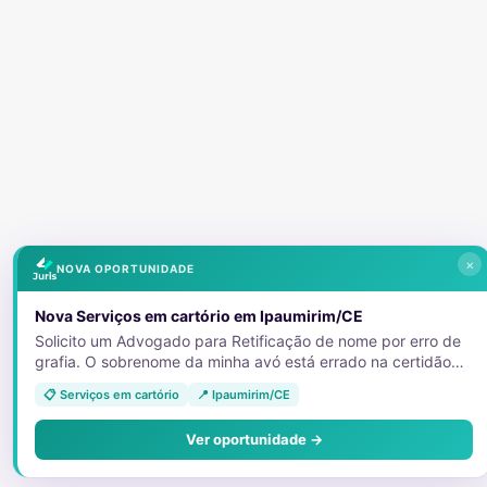
×
NOVA OPORTUNIDADE
Nova Serviços em cartório em Ipaumirim/CE
Solicito um Advogado para Retificação de nome por erro de
grafia. O sobrenome da minha avó está errado na certidão
de nascimento da minha tia. E devido a isso, ela não está
📋 Serviços em cartório
📍 Ipaumirim/CE
conseguindo emitir as vias dos documentos que foram
furtados. 11992613079
Ver oportunidade →