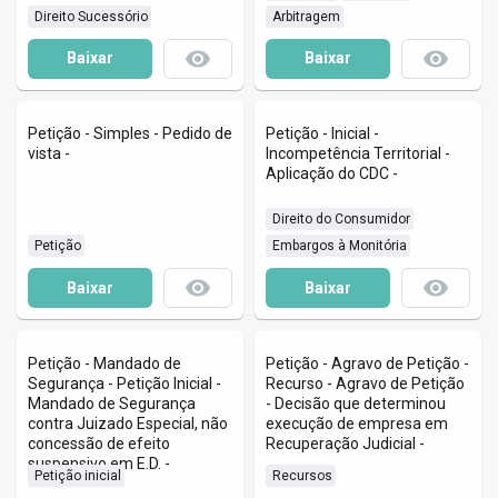
 Direito Sucessório
 Arbitragem
remove_red_eye
remove_red_eye
Baixar
Baixar
Petição - Simples - Pedido de
Petição - Inicial -
vista -
Incompetência Territorial -
Aplicação do CDC -
 Direito do Consumidor
 Petição
 Embargos à Monitória
remove_red_eye
remove_red_eye
Baixar
Baixar
Petição - Mandado de
Petição - Agravo de Petição -
Segurança - Petição Inicial -
Recurso - Agravo de Petição
Mandado de Segurança
- Decisão que determinou
contra Juizado Especial, não
execução de empresa em
concessão de efeito
Recuperação Judicial -
suspensivo em E.D. -
 Petição inicial
 Recursos