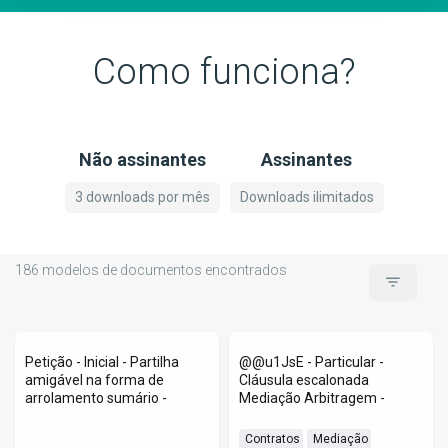
Como funciona?
Não assinantes
Assinantes
3 downloads por mês
Downloads ilimitados
186
modelos de documentos encontrados
filter_list
Petição - Inicial - Partilha
@@u1JsE - Particular -
amigável na forma de
Cláusula escalonada
arrolamento sumário -
Mediação Arbitragem -
 Contratos
 Mediação