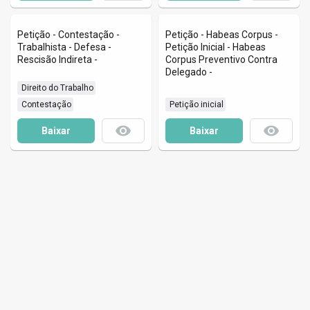
Petição - Contestação -
Petição - Habeas Corpus -
Trabalhista - Defesa -
Petição Inicial - Habeas
Rescisão Indireta -
Corpus Preventivo Contra
Delegado -
 Direito do Trabalho
 Contestação
 Petição inicial
remove_red_eye
remove_red_eye
Baixar
Baixar