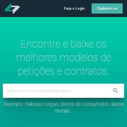
Faça o Login
Cadastre-se
Encontre e baixe os
melhores modelos de
petições e contratos.
search
Exemplo: Habeas corpus, direito do consumidor, danos
morais...